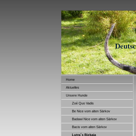
Deutsc
Home
Aktuelles
Unsere Hunde
Zoé Quo Vadis
Be Nice vom alten Särkov
Badawi Nice vom alten Särkov
Bacis vom alten Särkov
Lutra´s Bizkaia