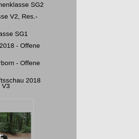
henklasse SG2
se V2, Res.-
lasse SG1
2018 - Offene
C
born - Offene
ftsschau 2018
e V3