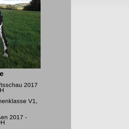
e
ftsschau 2017
DH
enklasse V1,
en 2017 -
DH