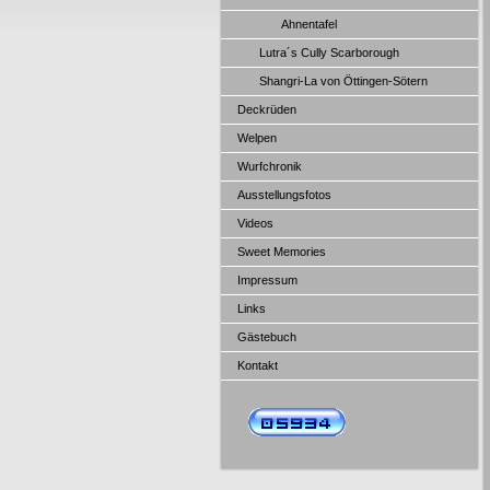
Ahnentafel
Lutra´s Cully Scarborough
Shangri-La von Öttingen-Sötern
Deckrüden
Welpen
Wurfchronik
Ausstellungsfotos
Videos
Sweet Memories
Impressum
Links
Gästebuch
Kontakt